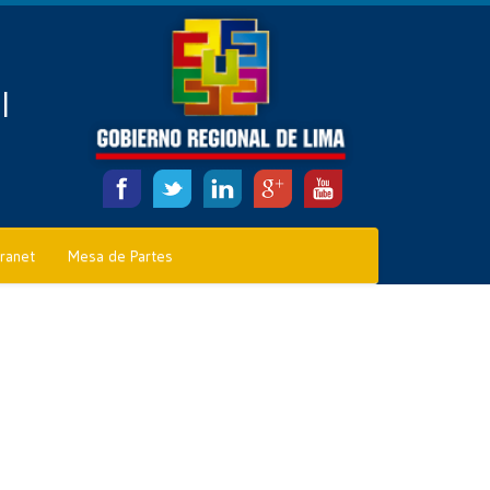
l
tranet
Mesa de Partes