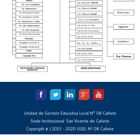
Unidad de Gestión Educativa Local N° 08 Cañete
Sede Institucional: San Vicente de Cañete
Copyrigth © | 2015 - 2020 UGEL Nº 08 Cañete