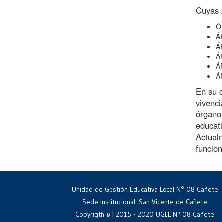
Cuyas Á
Ó
Á
Á
Á
Á
Á
En su d
vivenci
órgano 
educati
Actualm
funcion
Unidad de Gestión Educativa Local N° 08 Cañete
Sede Institucional: San Vicente de Cañete
Copyrigth © | 2015 - 2020 UGEL Nº 08 Cañete