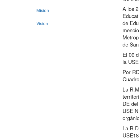
A los 2
Misión
Educat
de Educ
Visión
mencio
Metrop
de San
El 06 
la USE
Por RD
Cuadro
La R.M
territo
DE del 
USE N°
orgánic
La R.D
USE18,