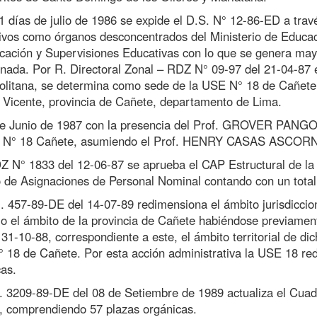
1 días de julio de 1986 se expide el D.S. N° 12-86-ED a trav
ivos como órganos desconcentrados del Ministerio de Educaci
ación y Supervisiones Educativas con lo que se genera mayor
nada. Por R. Directoral Zonal – RDZ N° 09-97 del 21-04-87 
olitana, se determina como sede de la USE N° 18 de Cañete, 
 Vicente, provincia de Cañete, departamento de Lima.
de Junio de 1987 con la presencia del Prof. GROVER PANGO 
 N° 18 Cañete, asumiendo el Prof. HENRY CASAS ASCORNAO 
Z N° 1833 del 12-06-87 se aprueba el CAP Estructural de la
 de Asignaciones de Personal Nominal contando con un total
. 457-89-DE del 14-07-89 redimensiona el ámbito jurisdiccio
rio el ámbito de la provincia de Cañete habiéndose previam
31-10-88, correspondiente a este, el ámbito territorial de di
 18 de Cañete. Por esta acción administrativa la USE 18 red
as.
. 3209-89-DE del 08 de Setiembre de 1989 actualiza el Cuad
 comprendiendo 57 plazas orgánicas.