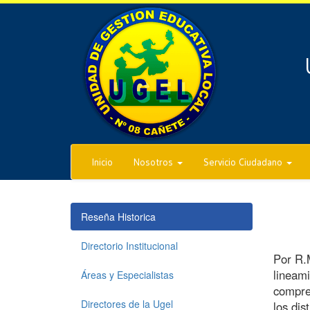
Inicio
Nosotros
Servicio Ciudadano
Reseña Historica
Directorio Institucional
Por R.
lineami
Áreas y Especialistas
compren
Directores de la Ugel
los dis