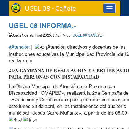
UGEL 08 - Cañete
Toggle
navigation
UGEL 08 INFORMA.-
Jue, 24 de abril del 2025, 5:40 PM por
UGEL 08 CAÑETE
#Atención
||
¡Atención directivos y docentes de las
instituciones educativas la Municipalidad Provincial de 
realizara la
𝟐𝐃𝐀 𝐂𝐀𝐌𝐏𝐀𝐍̃𝐀 𝐃𝐄 𝐄𝐕𝐀𝐋𝐔𝐀𝐂𝐈𝐎𝐍 𝐘 𝐂𝐄𝐑𝐓𝐈𝐅𝐈𝐂𝐀𝐂𝐈
𝐏𝐀𝐑𝐀 𝐏𝐄𝐑𝐒𝐎𝐍𝐀𝐒 𝐂𝐎𝐍 𝐃𝐈𝐒𝐂𝐀𝐏𝐀𝐂𝐈𝐃𝐀𝐃
La Oficina Municipal de Atención a la Persona con
Discapacidad «OMAPED», realizará la 2da Campaña de
«Evaluación y Certificación» para personas con discapac
este lunes 28 de abril, en las instalaciones del auditorio
municipal «Jesús Garro Muñante», a partir de las 08:00