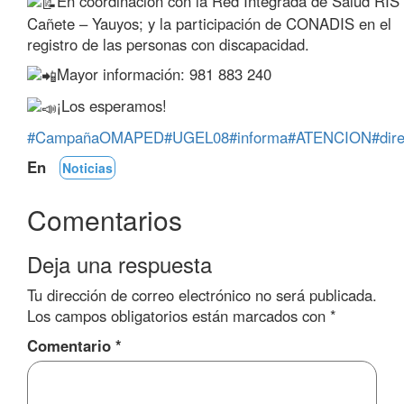
En coordinación con la Red Integrada de Salud RIS
Cañete – Yauyos; y la participación de CONADIS en el
registro de las personas con discapacidad.
Mayor información: 981 883 240
¡Los esperamos!
#CampañaOMAPED
#UGEL08
#informa
#ATENCION
#dir
En
Noticias
Comentarios
Deja una respuesta
Tu dirección de correo electrónico no será publicada.
Los campos obligatorios están marcados con
*
Comentario
*