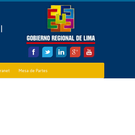
l
tranet
Mesa de Partes