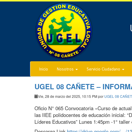
Inicio
Nosotros
Servicio Ciudadano
UGEL 08 CAÑETE – INFORM
Vie, 28 de marzo del 2025, 10:15 PM por
UGEL 08 CAÑE
Oficio N° 065 Convocatoria «Curso de actualiz
las IIEE polidocentes de educación inicial:
“D
Líderes Educativos” Lunes 1:45pm -1° taller 
Descarga Link
https://drive.google.com/