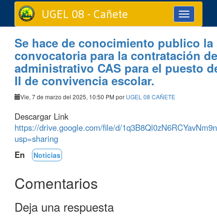
UGEL 08 - Cañete
Toggle
navigation
Se hace de conocimiento publico la
convocatoria para la contratación d
administrativo CAS para el puesto d
II de convivencia escolar.
Vie, 7 de marzo del 2025, 10:50 PM por
UGEL 08 CAÑETE
Descargar Link
https://drive.google.com/file/d/1q3B8Ql0zN6RCYavN
usp=sharing
En
Noticias
Comentarios
Deja una respuesta