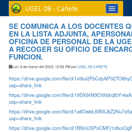
UGEL 08 - Cañete
Toggle
navigation
SE COMUNICA A LOS DOCENTES 
EN LA LISTA ADJUNTA, APERSONA
OFICINA DE PERSONAL DE LA UGE
A RECOGER SU OFICIO DE ENCAR
FUNCION.
Lun, 6 de marzo del 2023, 12:52 PM por
UGEL 08 CAÑETE
https://drive.google.com/file/d/1vi6ui2FbCdyAP32TO8
usp=share_link
https://drive.google.com/file/d/19SX9rMXO00drqfbYr4
usp=share_link
https://drive.google.com/file/d/1a6OwbL6WXJkZ2Nu7s
usp=share_link
https://drive.google.com/file/d/1BNnUXPoCMFj1c8xxO