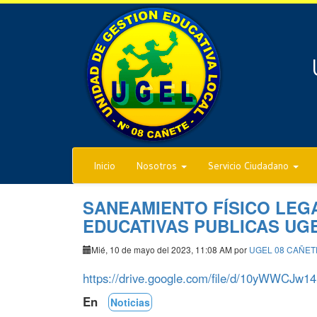
Inicio
Nosotros
Servicio Ciudadano
SANEAMIENTO FÍSICO LEGA
EDUCATIVAS PUBLICAS UGE
Mié, 10 de mayo del 2023, 11:08 AM por
UGEL 08 CAÑET
https://drive.google.com/file/d/10yWWCJw
En
Noticias