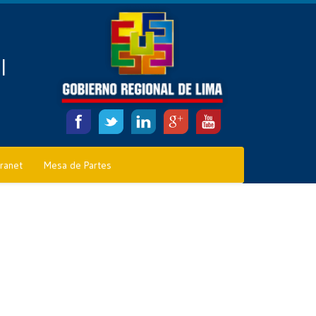
l
tranet
Mesa de Partes