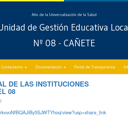
Año de la Universalización de la Salud
Unidad de Gestión Educativa Loca
Nº 08 - CAÑETE
Contactenos
Documentacion
Portal de Transparencia
In
L DE LAS INSTITUCIONES
L 08
E
14rkvvoNfBQAJiBy5SJWTYhoq/view?usp=share_link