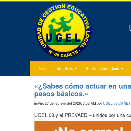
Inicio
Nosotros
Servicio Ciudadano
«¿Sabes cómo actuar en una 
pasos básicos.»
Vie, 27 de febrero del 2026, 7:53 AM por
UGEL 08 CAÑET
UGEL 08 y el PREVAED – unidos por una cul