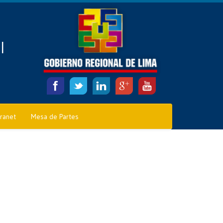
l
tranet
Mesa de Partes