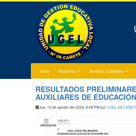
Inicio
Nosotros
Servicio Ciudadano
RESULTADOS PRELIMINARE
AUXILIARES DE EDUCACIÓN
Jue, 15 de agosto del 2024, 6:08 PM por
UGEL 08 CAÑET