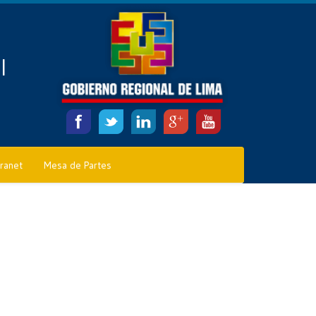
l
tranet
Mesa de Partes