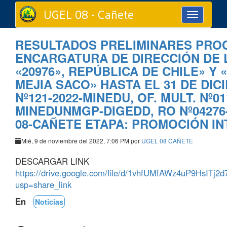
UGEL 08 - Cañete
Toggle
navigation
RESULTADOS PRELIMINARES PRO
ENCARGATURA DE DIRECCIÓN DE L
«20976», REPÚBLICA DE CHILE» Y
MEJIA SACO» HASTA EL 31 DE DI
Nº121-2022-MINEDU, OF. MULT. Nº01
MINEDUNMGP-DIGEDD, RO Nº04276
08-CAÑETE ETAPA: PROMOCIÓN I
Mié, 9 de noviembre del 2022, 7:06 PM por
UGEL 08 CAÑETE
DESCARGAR LINK
https://drive.google.com/file/d/1vhfUMfAWz4uP9HsITj
usp=share_link
En
Noticias