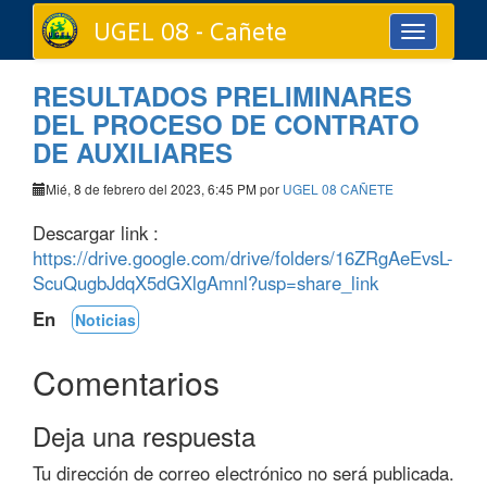
UGEL 08 - Cañete
Toggle
navigation
RESULTADOS PRELIMINARES
DEL PROCESO DE CONTRATO
DE AUXILIARES
Mié, 8 de febrero del 2023, 6:45 PM por
UGEL 08 CAÑETE
Descargar link :
https://drive.google.com/drive/folders/16ZRgAeEvsL-
ScuQugbJdqX5dGXlgAmnl?usp=share_link
En
Noticias
Comentarios
Deja una respuesta
Tu dirección de correo electrónico no será publicada.