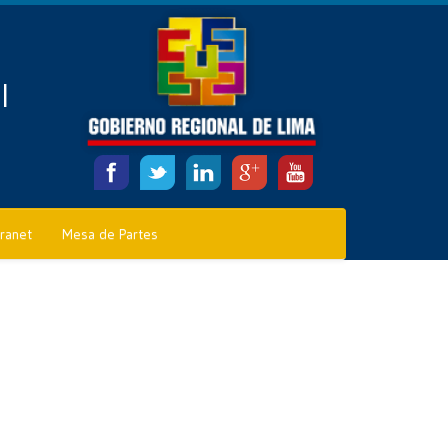
l
tranet
Mesa de Partes