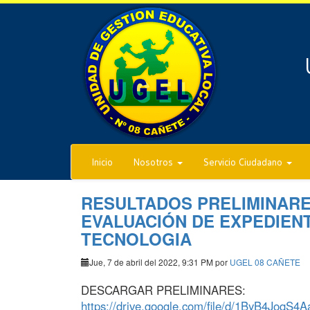
Inicio
Nosotros
Servicio Ciudadano
RESULTADOS PRELIMINARE
EVALUACIÓN DE EXPEDIENT
TECNOLOGIA
Jue, 7 de abril del 2022, 9:31 PM por
UGEL 08 CAÑETE
DESCARGAR PRELIMINARES:
https://drive.google.com/file/d/1ByB4Joq