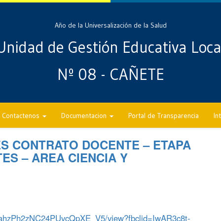
Año de la Universalización de la Salud
Unidad de Gestión Educativa Loca
Nº 08 - CAÑETE
Contactenos
Documentacion
Portal de Transparencia
In
S CONTRATO DOCENTE – ETAPA
ES – AREA CIENCIA Y
S4AahzPh2zNC24PUvcQpXE_V5/view?fbclid=IwAR3c8t-