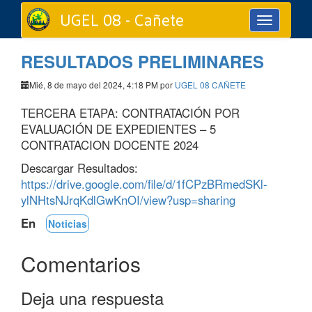
UGEL 08 - Cañete
Toggle
navigation
RESULTADOS PRELIMINARES
Mié, 8 de mayo del 2024, 4:18 PM por
UGEL 08 CAÑETE
TERCERA ETAPA: CONTRATACIÓN POR
EVALUACIÓN DE EXPEDIENTES – 5
CONTRATACION DOCENTE 2024
Descargar Resultados:
https://drive.google.com/file/d/1fCPzBRmedSKl-
ylNHtsNJrqKdlGwKnOI/view?usp=sharing
En
Noticias
Comentarios
Deja una respuesta