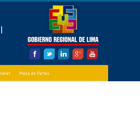
l
tranet
Mesa de Partes