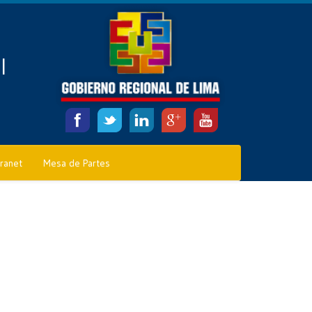
l
tranet
Mesa de Partes