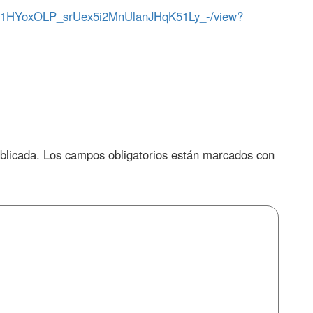
le/d/1HYoxOLP_srUex5i2MnUlanJHqK51Ly_-/view?
blicada.
Los campos obligatorios están marcados con