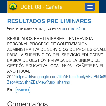
UGEL 08 - Cañete
Toggle
navigation
RESULTADOS PRE LIMINARES
Mié, 23 de marzo del 2022, 5:44 PM por
UGEL 08 CAÑETE
RESULTADOS PRE LIMINARES – ENTREVISTA
PERSONAL PROCESO DE CONTRATACIÓN
ADMINISTRATIVA DE SERVICIOS DE PROFESIONAL
PARA LA SUPERVICIÓN DEL SERVICIO EDUCATIVO
BASICA DE GESTIÓN PRIVADA DE LA UNIDAD DE
GESTIÓN EDUCATIVA LOCAL Nº 08 – CAÑETE EN EL
AÑO FISCAL
2022
https://drive.google.com/file/d/1emJmciyVFUPbDc6
Zso4Xo23shnZEa/view?usp=sharing
En
Noticias
Comentarios