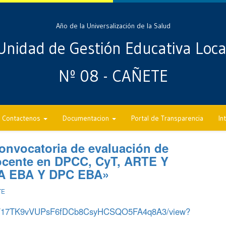
Año de la Universalización de la Salud
Unidad de Gestión Educativa Loca
Nº 08 - CAÑETE
Contactenos
Documentacion
Portal de Transparencia
In
 convocatoria de evaluación de
docente en DPCC, CyT, ARTE Y
A EBA Y DPC EBA»
TE
ile/d/17TK9vVUPsF6fDCb8CsyHCSQO5FA4q8A3/view?