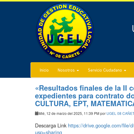
Inicio
Nosotros
Servicio Ciudadano
«Resultados finales de la II
expedientes para contrato 
CULTURA, EPT, MATEMATIC
Mié, 12 de marzo del 2025, 11:39 PM por
UGEL 08 CAÑE
Descarga Link
https://drive.google.com/f
usp=sharing