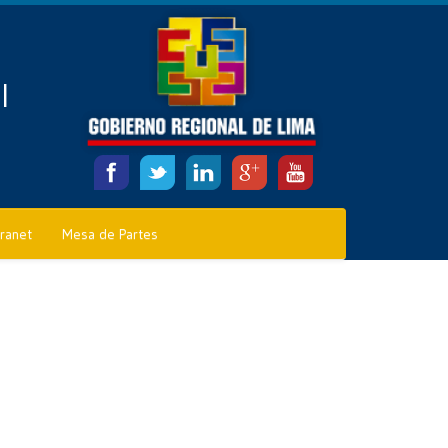
l
tranet
Mesa de Partes