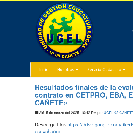
Inicio
Nosotros
Servicio Ciudadano
Resultados finales de la eva
contrato en CETPRO, EBA, 
CAÑETE»
Mié, 5 de marzo del 2025, 10:42 PM por
UGEL 08 CAÑET
Descarga Link
https://drive.google.com/fi
usp=sharing