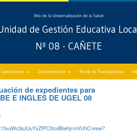
Año de la Universalización de la Salud
Unidad de Gestión Educativa Loca
Nº 08 - CAÑETE
Contactenos
Documentacion
Portal de Transparencia
In
luación de expedientes para
EBE E INGLES DE UGEL 08
E
le/d/13vuWc3sJUuYxZfPC5tcdBiehjrroVUhC/view?