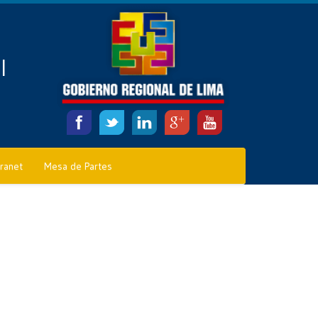
l
tranet
Mesa de Partes