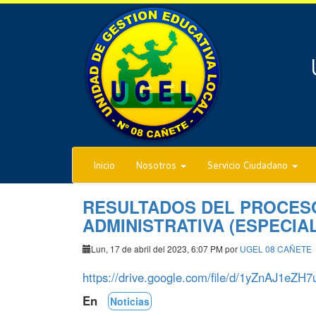
Inicio
Nosotros
Servicio Ciudadano
RESULTADOS DEL PROCESO
ADMINISTRATIVA (ESPECIAL
Lun, 17 de abril del 2023, 6:07 PM por
UGEL 08 CAÑETE
https://drive.google.com/file/d/1yZnAJ1
En
Noticias