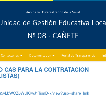
Año de la Universalización de la Salud
Unidad de Gestión Educativa Loca
Nº 08 - CAÑETE
Contactenos
Documentacion
Portal de Transparencia
In
 CAS PARA LA CONTRATACION
ISTAS)
eZH7u5vLbWOZ6WUlGwJ1TsmD-7/view?usp=share_link