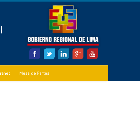
l
tranet
Mesa de Partes