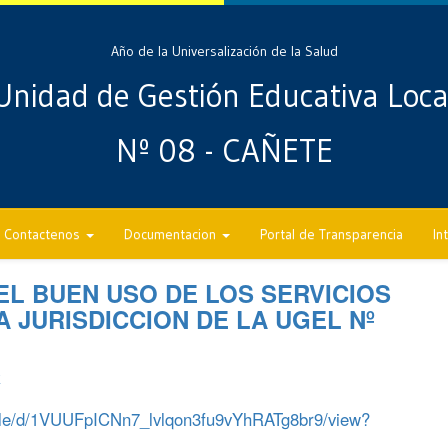
Año de la Universalización de la Salud
Unidad de Gestión Educativa Loca
Nº 08 - CAÑETE
Contactenos
Documentacion
Portal de Transparencia
In
L BUEN USO DE LOS SERVICIOS
LA JURISDICCION DE LA UGEL Nº
E
/file/d/1VUUFpICNn7_lvlqon3fu9vYhRATg8br9/view?