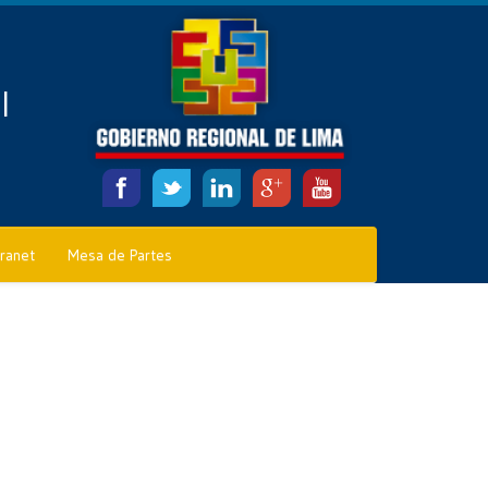
l
tranet
Mesa de Partes