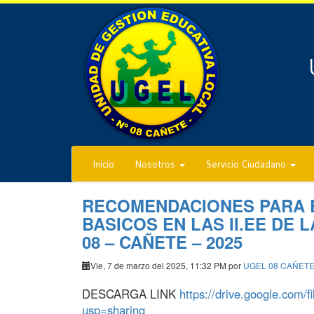
Inicio
Nosotros
Servicio Ciudadano
RECOMENDACIONES PARA E
BASICOS EN LAS II.EE DE 
08 – CAÑETE – 2025
Vie, 7 de marzo del 2025, 11:32 PM por
UGEL 08 CAÑET
DESCARGA LINK
https://drive.google.com
usp=sharing