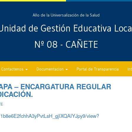
Año de la Universalización de la Salud
Unidad de Gestión Educativa Loca
Nº 08 - CAÑETE
Contactenos
Documentacion
Portal de Transparencia
In
TAPA – ENCARGATURA REGULAR
DICACIÓN.
TE
e/d/1b8e6E2fchhA3yPvtLsH_gjIXQAIYJpy9/view?