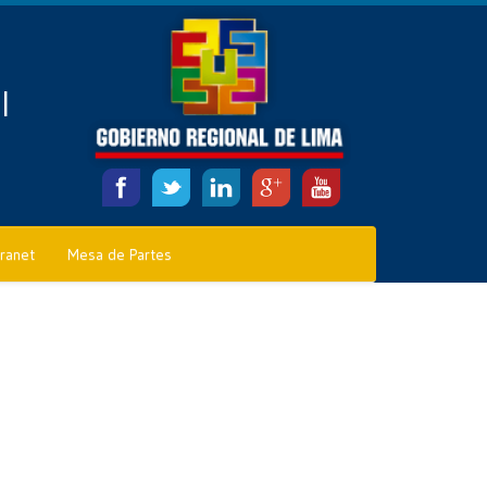
l
tranet
Mesa de Partes