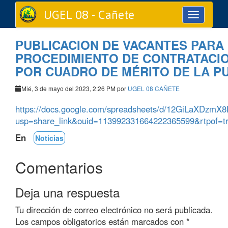
UGEL 08 - Cañete
Toggle
navigation
PUBLICACION DE VACANTES PARA
PROCEDIMIENTO DE CONTRATACIO
POR CUADRO DE MÉRITO DE LA P
Mié, 3 de mayo del 2023, 2:26 PM por
UGEL 08 CAÑETE
https://docs.google.com/spreadsheets/d/12GiLaXDzm
usp=share_link&ouid=113992331664222365599&rtpof=t
En
Noticias
Comentarios
Deja una respuesta
Tu dirección de correo electrónico no será publicada.
Los campos obligatorios están marcados con
*