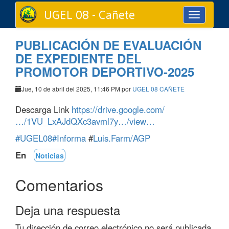
UGEL 08 - Cañete
Toggle
navigation
PUBLICACIÓN DE EVALUACIÓN
DE EXPEDIENTE DEL
PROMOTOR DEPORTIVO-2025
Jue, 10 de abril del 2025, 11:46 PM por
UGEL 08 CAÑETE
Descarga Link
https://drive.google.com/
…/1VU_LxAJdQXc3avml7y…/view…
#UGEL08
#Informa
#
Luis.Farm/AGP
En
Noticias
Comentarios
Deja una respuesta
Tu dirección de correo electrónico no será publicada.