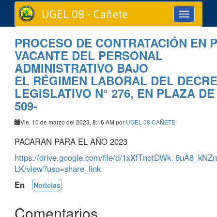
UGEL 08 - Cañete
Toggle
navigation
PROCESO DE CONTRATACIÓN EN 
VACANTE DEL PERSONAL
ADMINISTRATIVO BAJO
EL RÉGIMEN LABORAL DEL DECR
LEGISLATIVO N° 276, EN PLAZA DE 
509-
Vie, 10 de marzo del 2023, 8:16 AM por
UGEL 08 CAÑETE
PACARAN PARA EL AÑO 2023
https://drive.google.com/file/d/1xXfTnotDWk_6uA8_kNZ
LK/view?usp=share_link
En
Noticias
Comentarios