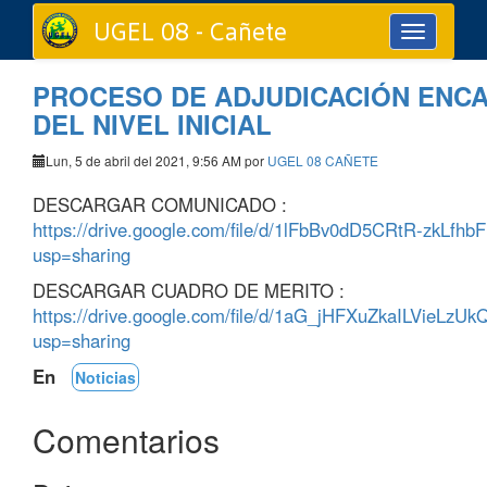
UGEL 08 - Cañete
Toggle
navigation
PROCESO DE ADJUDICACIÓN ENC
DEL NIVEL INICIAL
Lun, 5 de abril del 2021, 9:56 AM por
UGEL 08 CAÑETE
DESCARGAR COMUNICADO :
https://drive.google.com/file/d/1lFbBv0dD5CRtR-zkLfhb
usp=sharing
DESCARGAR CUADRO DE MERITO :
https://drive.google.com/file/d/1aG_jHFXuZkaILVieL
usp=sharing
En
Noticias
Comentarios