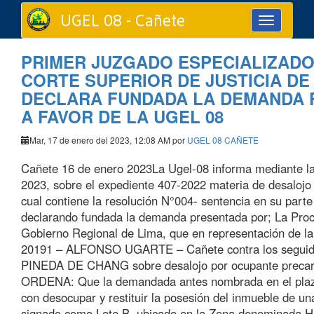
UGEL 08 - Cañete
Toggle
navigation
PRIMER JUZGADO ESPECIALIZADO 
CORTE SUPERIOR DE JUSTICIA DE
DECLARA FUNDADA LA DEMANDA 
A FAVOR DE LA UGEL 08
Mar, 17 de enero del 2023, 12:08 AM por
UGEL 08 CAÑETE
Cañete 16 de enero 2023La Ugel-08 informa mediante la
2023, sobre el expediente 407-2022 materia de desalojo 
cual contiene la resolución N°004- sentencia en su parte r
declarando fundada la demanda presentada por; La Proc
Gobierno Regional de Lima, que en representación de la 
20191 – ALFONSO UGARTE – Cañete contra los segu
PINEDA DE CHANG sobre desalojo por ocupante precari
ORDENA: Que la demandada antes nombrada en el pla
con desocupar y restituir la posesión del inmueble de u
signado como Lote B, ubicado en la Zona denominada Hu