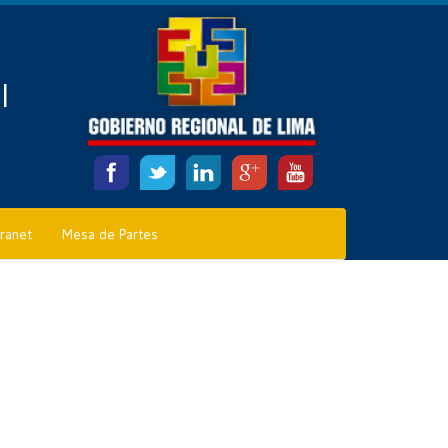
l
tranet
Mesa de Partes