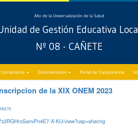
Año de la Universalización de la Salud
Unidad de Gestión Educativa Loca
Nº 08 - CAÑETE
Contactenos
Documentacion
Portal de Transparencia
In
inscripcion de la XIX ONEM 2023
CAÑETE
uoM7z2RGHroSanvPn4E7-X-KU/view?usp=sharing