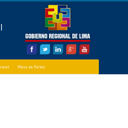
l
tranet
Mesa de Partes