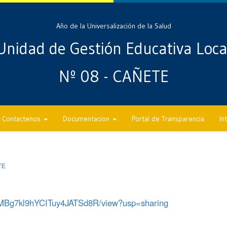
Año de la Universalización de la Salud
Unidad de Gestión Educativa Loca
Nº 08 - CAÑETE
Contactenos
Documentacion
Portal de Transparencia
In
TE
P8JMBg7kl9hYCITuy4JATSd8R/view?usp=sharing