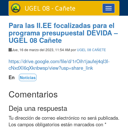
UGEL 08 - Cañete
Toggle
navigation
Para las II.EE focalizadas para el
programa presupuestal DEVIDA –
UGEL 08 Cañete
Jue, 16 de marzo del 2023, 11:54 AM por
UGEL 08 CAÑETE
https://drive.google.com/file/d/1rOih1jaufej4qI3l-
cNxdXI6qXknbwsp/view?usp=share_link
En
Noticias
Comentarios
Deja una respuesta
Tu dirección de correo electrónico no será publicada.
Los campos obligatorios están marcados con
*