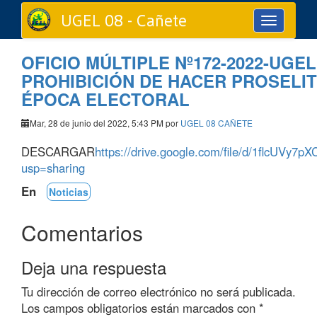
UGEL 08 - Cañete
Toggle
navigation
OFICIO MÚLTIPLE Nº172-2022-UGE
PROHIBICIÓN DE HACER PROSELIT
ÉPOCA ELECTORAL
Mar, 28 de junio del 2022, 5:43 PM por
UGEL 08 CAÑETE
DESCARGAR
https://drive.google.com/file/d/1flcUV
usp=sharing
En
Noticias
Comentarios
Deja una respuesta
Tu dirección de correo electrónico no será publicada.
Los campos obligatorios están marcados con
*