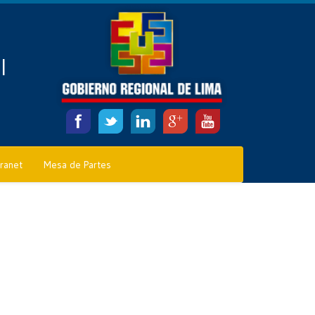
l
tranet
Mesa de Partes