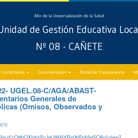
Año de la Universalización de la Salud
Unidad de Gestión Educativa Loca
Nº 08 - CAÑETE
Contactenos
Documentacion
Portal de Transparencia
In
22- UGEL.08-C/AGA/ABAST-
entarios Generales de
blicas (Omisos, Observados y
ÑETE
om/file/d/1Q8bQXIdpIScJeU9kNYRx0hPnk5eSOAyI/view?