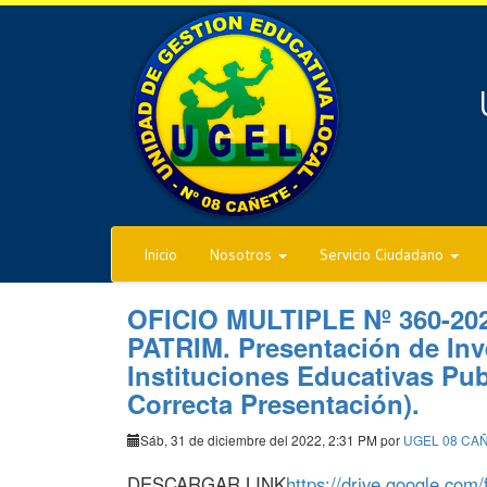
Inicio
Nosotros
Servicio Ciudadano
OFICIO MULTIPLE Nº 360-20
PATRIM. Presentación de Inv
Instituciones Educativas Pu
Correcta Presentación).
Sáb, 31 de diciembre del 2022, 2:31 PM por
UGEL 08 CA
DESCARGAR LINK
https://drive.google.c