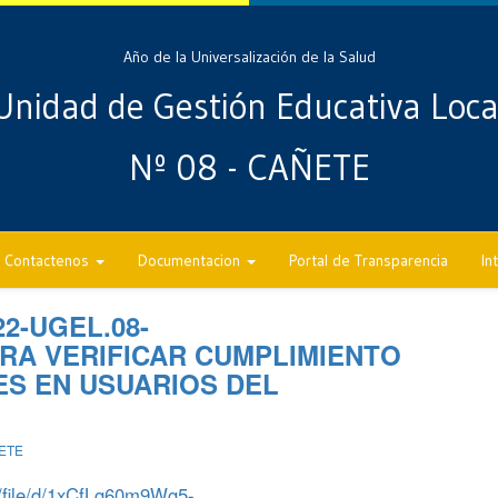
Año de la Universalización de la Salud
Unidad de Gestión Educativa Loca
Nº 08 - CAÑETE
Contactenos
Documentacion
Portal de Transparencia
In
22-UGEL.08-
ARA VERIFICAR CUMPLIMIENTO
S EN USUARIOS DEL
ETE
m/file/d/1xCfLg60m9Wg5-