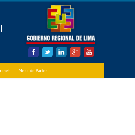
l
tranet
Mesa de Partes