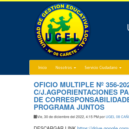
Inicio
Nosotros
Servicio Ciudadano
OFICIO MULTIPLE Nº 356-20
C/J.AGPORIENTACIONES P
DE CORRESPONSABILIDADE
PROGRAMA JUNTOS
Vie, 30 de diciembre del 2022, 4:15 PM por
UGEL 08 CAÑ
DESCARGAR LINK
https://drive.google.co