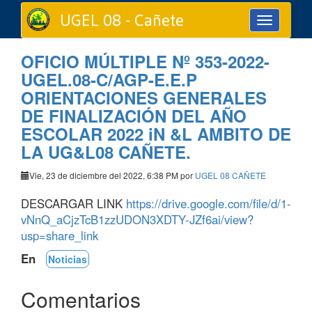
UGEL 08 - Cañete
Toggle
navigation
OFICIO MÚLTIPLE Nº 353-2022-
UGEL.08-C/AGP-E.E.P
ORIENTACIONES GENERALES
DE FINALIZACIÓN DEL AÑO
ESCOLAR 2022 iN &L AMBITO DE
LA UG&L08 CAÑETE.
Vie, 23 de diciembre del 2022, 6:38 PM por
UGEL 08 CAÑETE
DESCARGAR LINK
https://drive.google.com/file/d/1-
vNnQ_aCjzTcB1zzUDON3XDTY-JZf6ai/view?
usp=share_link
En
Noticias
Comentarios