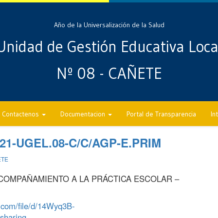
Año de la Universalización de la Salud
Unidad de Gestión Educativa Loca
Nº 08 - CAÑETE
Contactenos
Documentacion
Portal de Transparencia
In
021-UGEL.08-C/C/AGP-E.PRIM
ETE
COMPAÑAMIENTO A LA PRÁCTICA ESCOLAR –
e.com/file/d/14Wyq3B-
haring