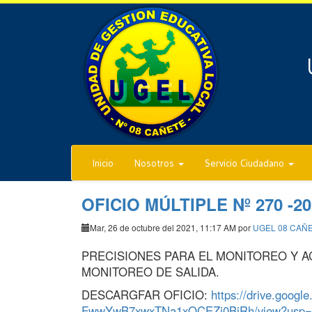
Inicio
Nosotros
Servicio Ciudadano
OFICIO MÚLTIPLE Nº 270 -2
Mar, 26 de octubre del 2021, 11:17 AM por
UGEL 08 CAÑ
PRECISIONES PARA EL MONITOREO Y A
MONITOREO DE SALIDA.
DESCARGFAR OFICIO:
https://drive.googl
FwwYwB7xwxTNa1xQCEZi0BjRh/view?usp=s