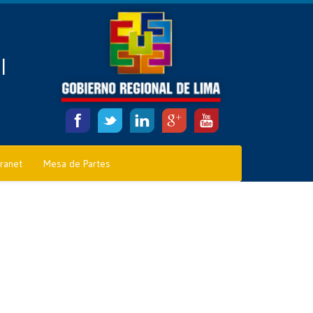
l
tranet
Mesa de Partes