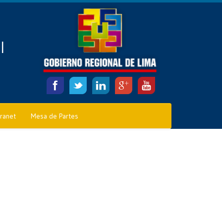
l
tranet
Mesa de Partes