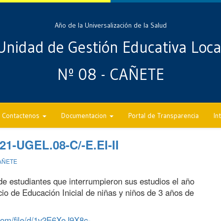
Año de la Universalización de la Salud
Unidad de Gestión Educativa Loca
Nº 08 - CAÑETE
Contactenos
Documentacion
Portal de Transparencia
In
1-UGEL.08-C/-E.EI-II
AÑETE
de estudiantes que interrumpieron sus estudios el año
io de Educación Inicial de niñas y niños de 3 años de
.com/file/d/1v2E6XeJ9X8c-