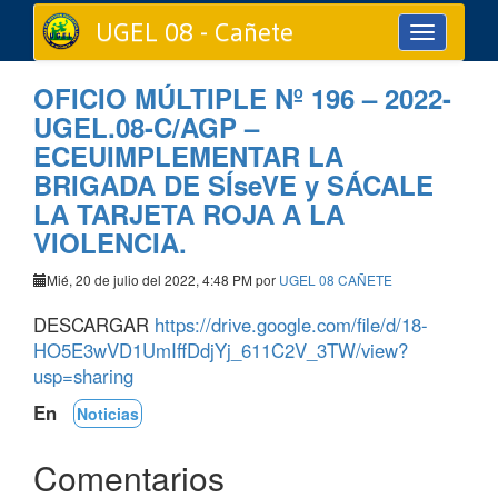
UGEL 08 - Cañete
Toggle
navigation
OFICIO MÚLTIPLE Nº 196 – 2022-
UGEL.08-C/AGP –
ECEUIMPLEMENTAR LA
BRIGADA DE SÍseVE y SÁCALE
LA TARJETA ROJA A LA
VIOLENCIA.
Mié, 20 de julio del 2022, 4:48 PM por
UGEL 08 CAÑETE
DESCARGAR
https://drive.google.com/file/d/18-
HO5E3wVD1UmIffDdjYj_611C2V_3TW/view?
usp=sharing
En
Noticias
Comentarios