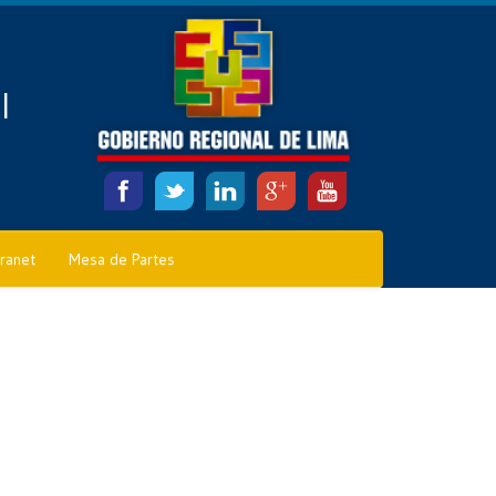
l
tranet
Mesa de Partes