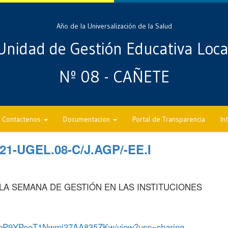
Año de la Universalización de la Salud
Unidad de Gestión Educativa Loca
Nº 08 - CAÑETE
Contactenos
Documentacion
Portal de Transparencia
In
21-UGEL.08-C/J.AGP/-EE.I
LA SEMANA DE GESTIÓN EN LAS INSTITUCIONES
DpFeP9YPeeT1Nwmj37AA835ZKw/view?usp=sharing