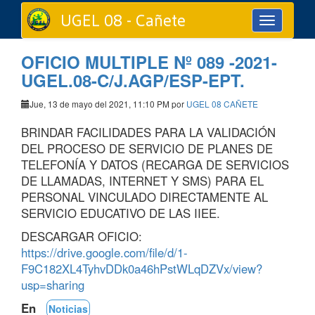
UGEL 08 - Cañete
Toggle
navigation
OFICIO MULTIPLE Nº 089 -2021-
UGEL.08-C/J.AGP/ESP-EPT.
Jue, 13 de mayo del 2021, 11:10 PM por
UGEL 08 CAÑETE
BRINDAR FACILIDADES PARA LA VALIDACIÓN
DEL PROCESO DE SERVICIO DE PLANES DE
TELEFONÍA Y DATOS (RECARGA DE SERVICIOS
DE LLAMADAS, INTERNET Y SMS) PARA EL
PERSONAL VINCULADO DIRECTAMENTE AL
SERVICIO EDUCATIVO DE LAS IIEE.
DESCARGAR OFICIO:
https://drive.google.com/file/d/1-
F9C182XL4TyhvDDk0a46hPstWLqDZVx/view?
usp=sharing
En
Noticias