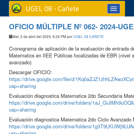
UGEL 08 - Cañete
Toggle
navigation
OFICIO MÚLTIPLE Nº 062- 2024-UGE
Mar, 2 de abril del 2024, 6:24 PM por
UGEL 08 CAÑETE
Cronograma de aplicación de la evaluación de entrada 
Matematics en IIEE Públicas focalizadas de EBR (nivel 
avanzado)
Descargar OFICIO:
https://drive.google.com/file/d/1Kq0aZJZ1zhhLZAwzX
usp=sharing
Evaluación diagnostica Matematica 2do Secundaria Mat
https://drive.google.com/drive/folders/1aJ_GiJiMh
usp=sharing
Evaluación diagnostica Matematica 2do Ciclo Avanzado
https://drive.google.com/drive/folders/1g3T9LKUWj9
usp=sharing