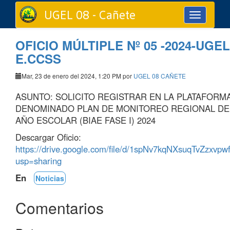
UGEL 08 - Cañete
Toggle
navigation
OFICIO MÚLTIPLE Nº 05 -2024-UGEL
E.CCSS
Mar, 23 de enero del 2024, 1:20 PM por
UGEL 08 CAÑETE
ASUNTO: SOLICITO REGISTRAR EN LA PLATAFORMA
DENOMINADO PLAN DE MONITOREO REGIONAL DEL
AÑO ESCOLAR (BIAE FASE I) 2024
Descargar Oficio:
https://drive.google.com/file/d/1spNv7kqNXsuqTvZzxv
usp=sharing
En
Noticias
Comentarios