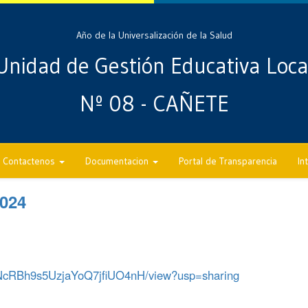
Año de la Universalización de la Salud
Unidad de Gestión Educativa Loca
Nº 08 - CAÑETE
Contactenos
Documentacion
Portal de Transparencia
In
024
mhNcRBh9s5UzjaYoQ7jfiUO4nH/view?usp=sharing