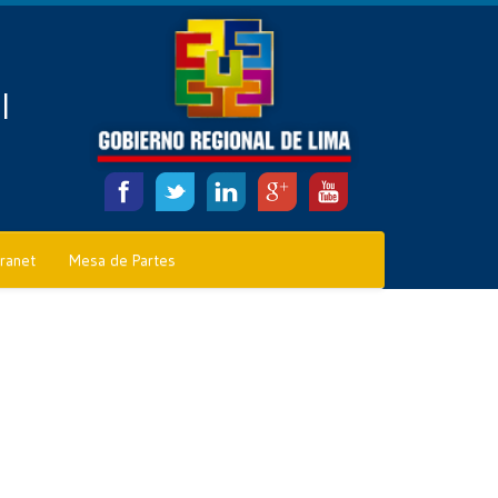
l
tranet
Mesa de Partes