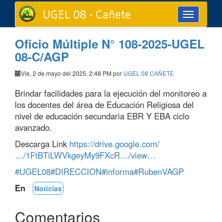
UGEL 08 - Cañete
Toggle
navigation
Oficio Múltiple N° 108-2025-UGEL
08-C/AGP
Vie, 2 de mayo del 2025, 2:48 PM por
UGEL 08 CAÑETE
Brindar facilidades para la ejecución del monitoreo a
los docentes del área de Educación Religiosa del
nivel de educación
secundaria EBR Y EBA ciclo
avanzado.
Descarga Link
https://drive.google.com/
…/1FtBTiLWVkgeyMy9FXcR…/view…
#UGEL08
#DIRECCION
#informa
#RubenVAGP
En
Noticias
Comentarios