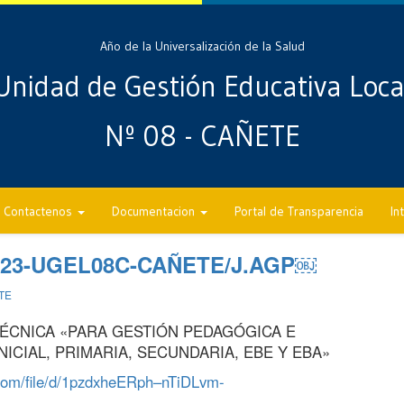
Año de la Universalización de la Salud
Unidad de Gestión Educativa Loca
Nº 08 - CAÑETE
Contactenos
Documentacion
Portal de Transparencia
In
2023-UGEL08C-CAÑETE/J.AGP￼
TE
 TÉCNICA «PARA GESTIÓN PEDAGÓGICA E
INICIAL, PRIMARIA, SECUNDARIA, EBE Y EBA»
e.com/file/d/1pzdxheERph–nTiDLvm-