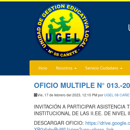
Inicio
Nosotros
Servicio Ciudadano
OFICIO MULTIPLE N° 013.-
Vie, 17 de febrero del 2023, 12:10 PM por
UGEL 08 CAÑE
INVITACIÓN A PARTICIPAR ASISTENCIA
INSTITUCIONAL DE LAS II.EE. DE NIVEL 
DESCARGAR OFICIO:
https://drive.googl
XB0zfabxBvWU/view?usp=share_link