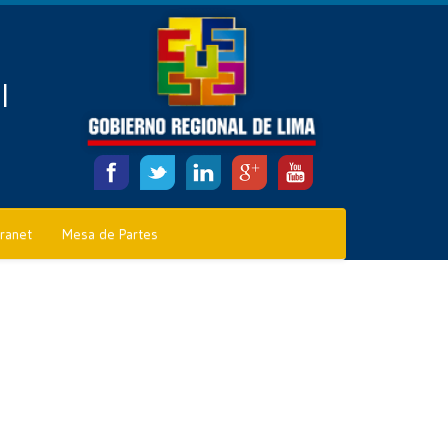
l
tranet
Mesa de Partes