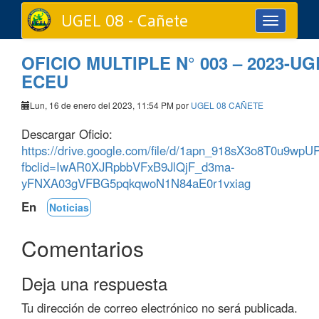
UGEL 08 - Cañete
Toggle
navigation
OFICIO MULTIPLE N° 003 – 2023-UG
ECEU
Lun, 16 de enero del 2023, 11:54 PM por
UGEL 08 CAÑETE
Descargar Oficio:
https://drive.google.com/file/d/1apn_918sX3o8T0u9w
fbclid=IwAR0XJRpbbVFxB9JlQjF_d3ma-
yFNXA03gVFBG5pqkqwoN1N84aE0r1vxiag
En
Noticias
Comentarios
Deja una respuesta
Tu dirección de correo electrónico no será publicada.