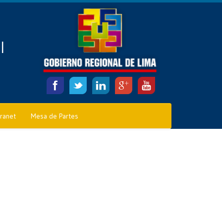
l
tranet
Mesa de Partes