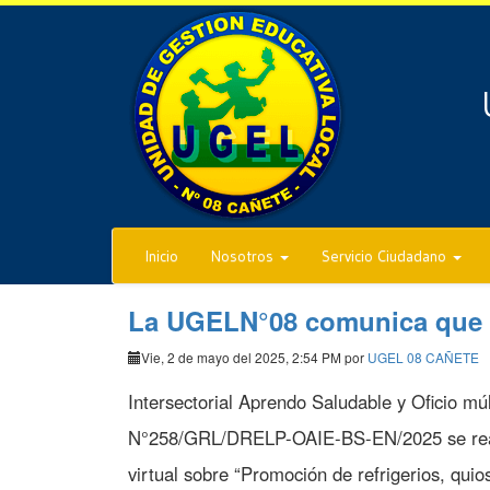
Inicio
Nosotros
Servicio Ciudadano
La UGELN°08 comunica que e
Vie, 2 de mayo del 2025, 2:54 PM por
UGEL 08 CAÑETE
Intersectorial Aprendo Saludable y Oficio múl
N°258/GRL/DRELP-OAIE-BS-EN/2025 se real
virtual sobre “Promoción de refrigerios, qui