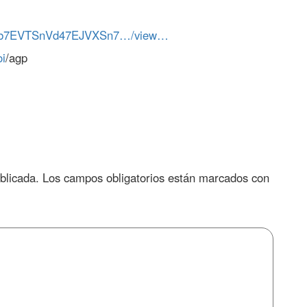
…/1jb7EVTSnVd47EJVXSn7…/view…
i
/agp
blicada.
Los campos obligatorios están marcados con