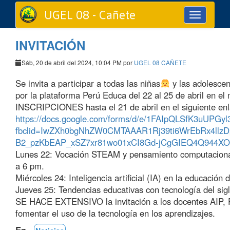
UGEL 08 - Cañete
Toggle
navigation
INVITACIÓN
Sáb, 20 de abril del 2024, 10:04 PM por
UGEL 08 CAÑETE
Se invita a participar a todas las niñas
y las adolescen
por la plataforma Perú Educa del 22 al 25 de abril en el
INSCRIPCIONES hasta el 21 de abril en el siguiente enl
https://docs.google.com/forms/d/e/1FAIpQLSfK3uUPG
fbclid=IwZXh0bgNhZW0CMTAAAR1Rj39ti6WrEbRx4ll
B2_pzKbEAP_xSZ7xr81wo01xCI8Gd-jCgGIEQ4Q944XO
Lunes 22: Vocación STEAM y pensamiento computacional 
a 6 pm.
Miércoles 24: Inteligencia artificial (IA) en la educación
Jueves 25: Tendencias educativas con tecnología del sig
SE HACE EXTENSIVO la invitación a los docentes AIP, PIP
fomentar el uso de la tecnología en los aprendizajes.