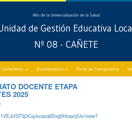
Año de la Universalización de la Salud
Unidad de Gestión Educativa Loca
Nº 08 - CAÑETE
Contactenos
Documentacion
Portal de Transparencia
In
TRATO DOCENTE ETAPA
ES 2025
E
e/d/1VEJcfST3j3CqJxcazq9Dxg5hbxpcjiUv/view?