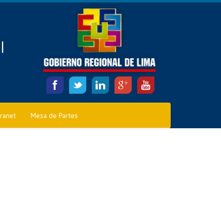
l
tranet
Mesa de Partes