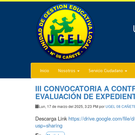
Inicio
Nosotros
Servicio Ciudadano
III CONVOCATORIA A CON
EVALUACIÓN DE EXPEDIENT
Lun, 17 de marzo del 2025, 3:23 PM por
UGEL 08 CAÑET
Descarga Link
https://drive.google.com/fil
usp=sharing