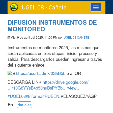
UGEL 08 - Cañete
Toggle
navigation
DIFUSION INSTRUMENTOS DE
MONITOREO
Mié, 9 de abril del 2025, 11:50 PM por
UGEL 08 CAÑETE
Instrumentos de monitoreo 2025, las mismas que
serán aplicadas en tres etapas: inicio, proceso y
salida. Para descargarlos pueden
ingresar a través
del siguiente enlace:
https://acortar.link/0ShB5L
o al QR
DESCARGA LINK
https://drive.google.com/
…/10G8YYsB4g50huBsPYBb…/view…
#UGEL08
#Informa
#RUBEN
.VELASQUEZ//AGP
En
Noticias