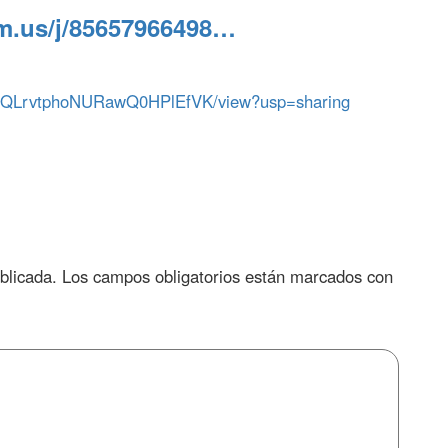
om.us/j/85657966498…
wSNWQLrvtphoNURawQ0HPlEfVK/view?usp=sharing
blicada.
Los campos obligatorios están marcados con