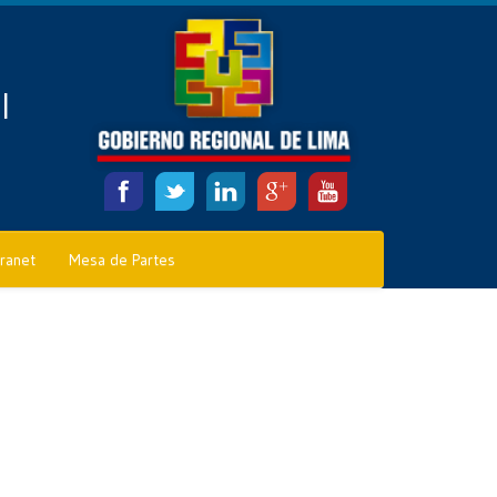
l
tranet
Mesa de Partes