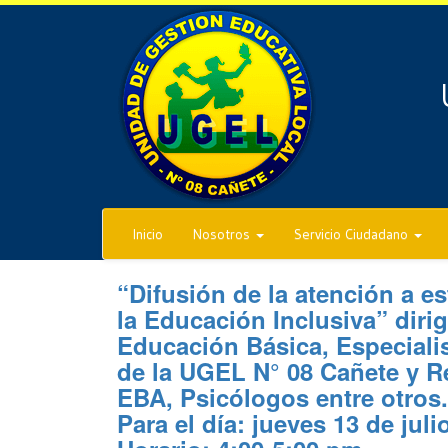
Inicio
Nosotros
Servicio Ciudadano
“Difusión de la atención a es
la Educación Inclusiva” diri
Educación Básica, Especial
de la UGEL N° 08 Cañete y R
EBA, Psicólogos entre otros.
Para el día: jueves 13 de juli