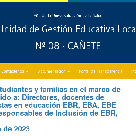
Año de la Universalización de la Salud
Unidad de Gestión Educativa Loca
Nº 08 - CAÑETE
Contactenos
Documentacion
Portal de Transparencia
In
tudiantes y familias en el marco de
gido a: Directores, docentes de
istas en educación EBR, EBA, EBE
esponsables de Inclusión de EBR,
o de 2023